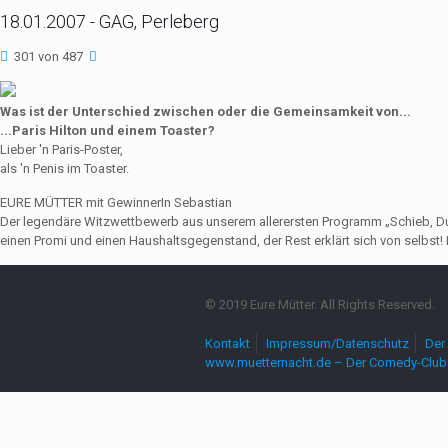
18.01.2007 - GAG, Perleberg
301 von 487
Was ist der Unterschied zwischen oder die Gemeinsamkeit von...
...Paris Hilton und einem Toaster?
Lieber 'n Paris-Poster,
als 'n Penis im Toaster.
EURE MÜTTER mit GewinnerIn Sebastian
Der legendäre Witzwettbewerb aus unserem allerersten Programm „Schieb, Du Sau
einen Promi und einen Haushaltsgegenstand, der Rest erklärt sich von selbst! 
© 2019 Eure Mütter. All Rights Reserved.
Kontakt
Impressum/Datenschutz
Der 
www.muetternacht.de – Der Comedy-Club