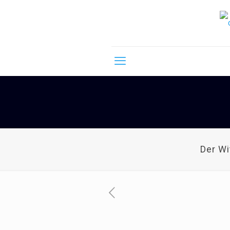
Der W