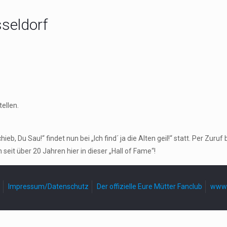
seldorf
ellen.
, Du Sau!“ findet nun bei „Ich find´ ja die Alten geil!“ statt. Per Zu
seit über 20 Jahren hier in dieser „Hall of Fame“!
Impressum/Datenschutz
Der offizielle Eure Mütter Fanclub
www.