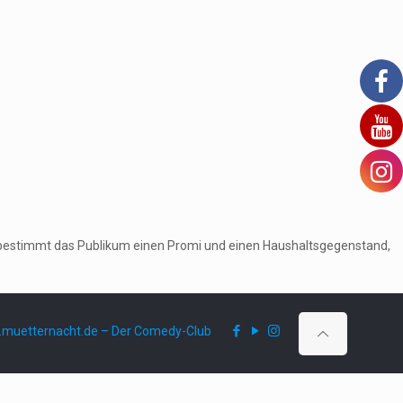
ruf bestimmt das Publikum einen Promi und einen Haushaltsgegenstand,
muetternacht.de – Der Comedy-Club