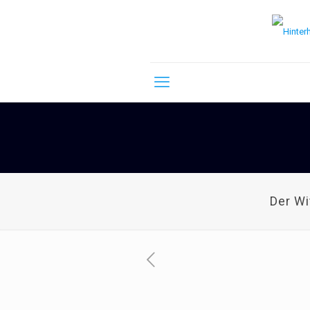
Der W