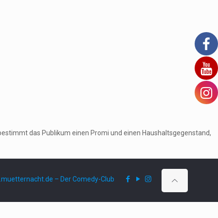
ruf bestimmt das Publikum einen Promi und einen Haushaltsgegenstand,
muetternacht.de – Der Comedy-Club