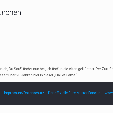
München
, Du Sau!“ findet nun bei „Ich find´ ja die Alten geil!“ statt. Per Zu
seit über 20 Jahren hier in dieser „Hall of Fame“!
Impressum/Datenschutz
Der offizielle Eure Mütter Fanclub
www.