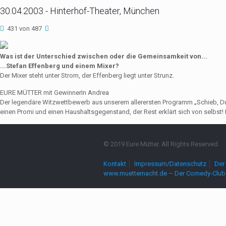
30.04.2003 - Hinterhof-Theater, München
431 von 487
Was ist der Unterschied zwischen oder die Gemeinsamkeit von...
...Stefan Effenberg und einem Mixer?
Der Mixer steht unter Strom, der Effenberg liegt unter Strunz.
EURE MÜTTER mit GewinnerIn Andrea
Der legendäre Witzwettbewerb aus unserem allerersten Programm „Schieb, Du Sau
einen Promi und einen Haushaltsgegenstand, der Rest erklärt sich von selbst! 
© 2019 Eure Mütter. All Rights Reserved.
Kontakt
Impressum/Datenschutz
Der 
www.muetternacht.de – Der Comedy-Club