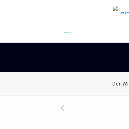
Der W