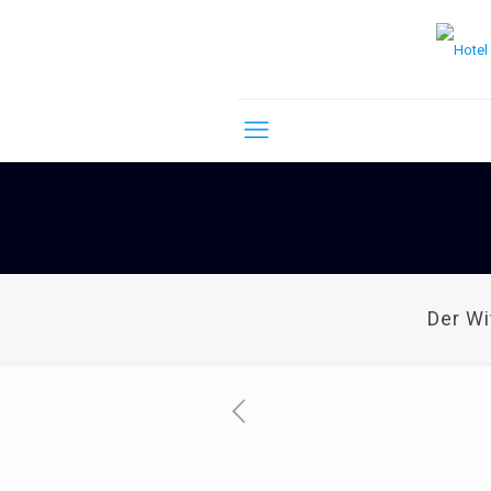
Der W