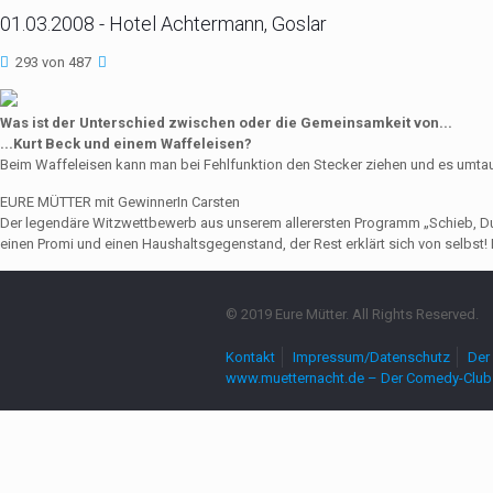
01.03.2008 - Hotel Achtermann, Goslar
293 von 487
Was ist der Unterschied zwischen oder die Gemeinsamkeit von...
...Kurt Beck und einem Waffeleisen?
Beim Waffeleisen kann man bei Fehlfunktion den Stecker ziehen und es umta
EURE MÜTTER mit GewinnerIn Carsten
Der legendäre Witzwettbewerb aus unserem allerersten Programm „Schieb, Du Sau
einen Promi und einen Haushaltsgegenstand, der Rest erklärt sich von selbst! 
© 2019 Eure Mütter. All Rights Reserved.
Kontakt
Impressum/Datenschutz
Der 
www.muetternacht.de – Der Comedy-Club