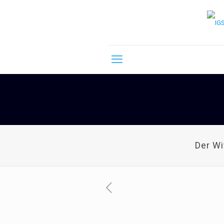
Der W