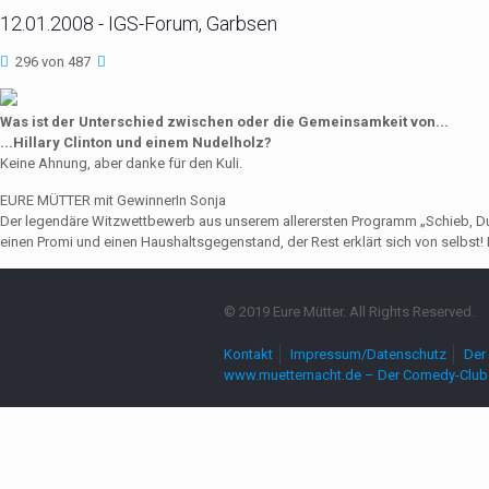
12.01.2008 - IGS-Forum, Garbsen
296 von 487
Was ist der Unterschied zwischen oder die Gemeinsamkeit von...
...Hillary Clinton und einem Nudelholz?
Keine Ahnung, aber danke für den Kuli.
EURE MÜTTER mit GewinnerIn Sonja
Der legendäre Witzwettbewerb aus unserem allerersten Programm „Schieb, Du Sau
einen Promi und einen Haushaltsgegenstand, der Rest erklärt sich von selbst! 
© 2019 Eure Mütter. All Rights Reserved.
Kontakt
Impressum/Datenschutz
Der 
www.muetternacht.de – Der Comedy-Club