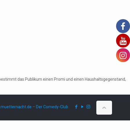
ruf bestimmt das Publikum einen Promi und einen Haushaltsgegenstand,
muetternacht.de – Der Comedy-Club