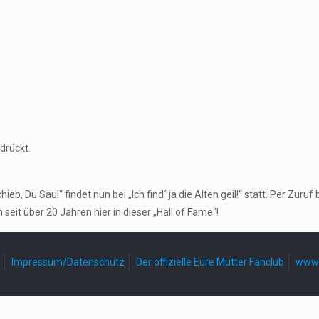
drückt.
, Du Sau!“ findet nun bei „Ich find´ ja die Alten geil!“ statt. Per Zu
seit über 20 Jahren hier in dieser „Hall of Fame“!
Impressum/Datenschutz
Der offizielle Eure Mütter Fanclub
www.