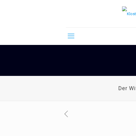
Der W