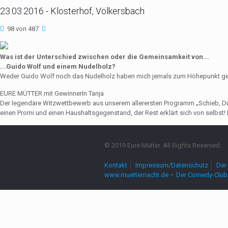
23.03.2016 - Klosterhof, Völkersbach
98 von 487
Was ist der Unterschied zwischen oder die Gemeinsamkeit von...
...Guido Wolf und einem Nudelholz?
Weder Guido Wolf noch das Nudelholz haben mich jemals zum Höhepunkt ge
EURE MÜTTER mit GewinnerIn Tanja
Der legendäre Witzwettbewerb aus unserem allerersten Programm „Schieb, Du Sau
einen Promi und einen Haushaltsgegenstand, der Rest erklärt sich von selbst! 
© 2019 Eure Mütter. All Rights Reserved.
Kontakt
Impressum/Datenschutz
Der 
www.muetternacht.de – Der Comedy-Club