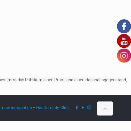
ruf bestimmt das Publikum einen Promi und einen Haushaltsgegenstand,
muetternacht.de – Der Comedy-Club