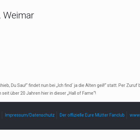
t, Weimar
, Du Sau!“ findet nun bei „Ich find´ ja die Alten geil!“ statt. Per Zu
seit über 20 Jahren hier in dieser „Hall of Fame“!
Impressum/Datenschutz
Der offizielle Eure Mütter Fanclub
www.