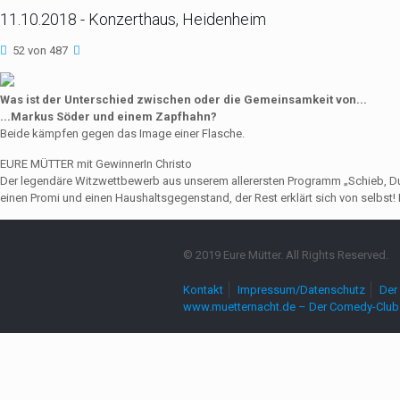
11.10.2018 - Konzerthaus, Heidenheim
52 von 487
Was ist der Unterschied zwischen oder die Gemeinsamkeit von...
...Markus Söder und einem Zapfhahn?
Beide kämpfen gegen das Image einer Flasche.
EURE MÜTTER mit GewinnerIn Christo
Der legendäre Witzwettbewerb aus unserem allerersten Programm „Schieb, Du Sau
einen Promi und einen Haushaltsgegenstand, der Rest erklärt sich von selbst! 
© 2019 Eure Mütter. All Rights Reserved.
Kontakt
Impressum/Datenschutz
Der 
www.muetternacht.de – Der Comedy-Club