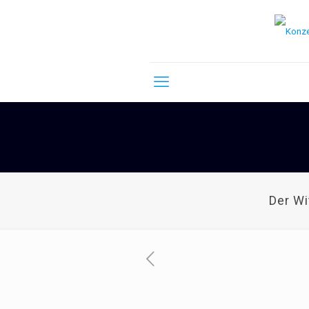
Der W