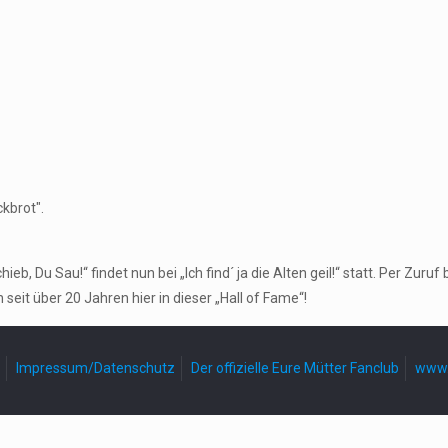
kbrot".
, Du Sau!“ findet nun bei „Ich find´ ja die Alten geil!“ statt. Per Zu
seit über 20 Jahren hier in dieser „Hall of Fame“!
Impressum/Datenschutz
Der offizielle Eure Mütter Fanclub
www.