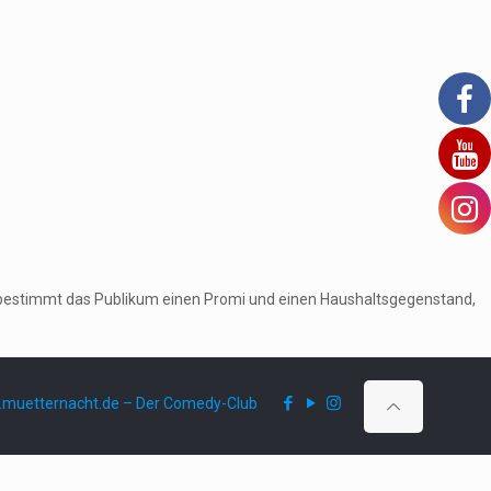
ruf bestimmt das Publikum einen Promi und einen Haushaltsgegenstand,
muetternacht.de – Der Comedy-Club