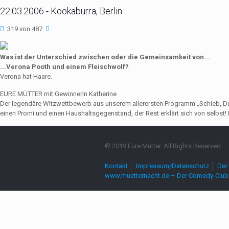
22.03.2006 - Kookaburra, Berlin
319 von 487
Was ist der Unterschied zwischen oder die Gemeinsamkeit von...
...Verona Pooth und einem Fleischwolf?
Verona hat Haare.
EURE MÜTTER mit GewinnerIn Katherine
Der legendäre Witzwettbewerb aus unserem allerersten Programm „Schieb, Du Sau
einen Promi und einen Haushaltsgegenstand, der Rest erklärt sich von selbst! 
© 2019 Eure Mütter. All Rights Reserved.
Kontakt
Impressum/Datenschutz
Der 
www.muetternacht.de – Der Comedy-Club