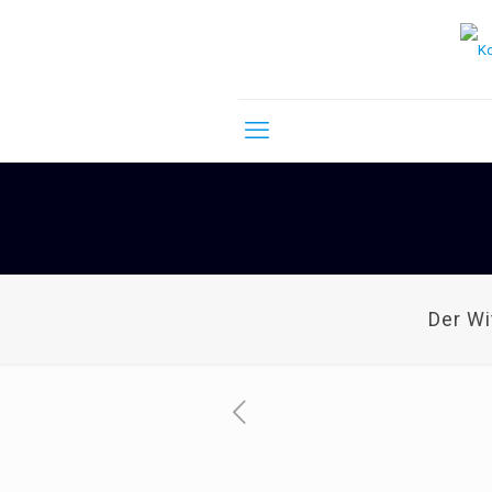
Der W