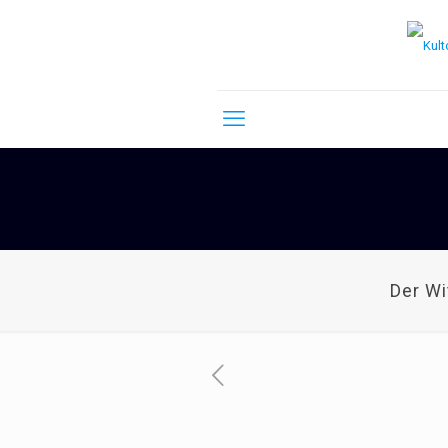
Der W