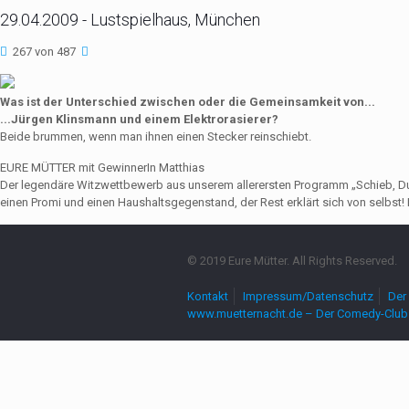
29.04.2009 - Lustspielhaus, München
267 von 487
Was ist der Unterschied zwischen oder die Gemeinsamkeit von...
...Jürgen Klinsmann und einem Elektrorasierer?
Beide brummen, wenn man ihnen einen Stecker reinschiebt.
EURE MÜTTER mit GewinnerIn Matthias
Der legendäre Witzwettbewerb aus unserem allerersten Programm „Schieb, Du Sau
einen Promi und einen Haushaltsgegenstand, der Rest erklärt sich von selbst! 
© 2019 Eure Mütter. All Rights Reserved.
Kontakt
Impressum/Datenschutz
Der 
www.muetternacht.de – Der Comedy-Club