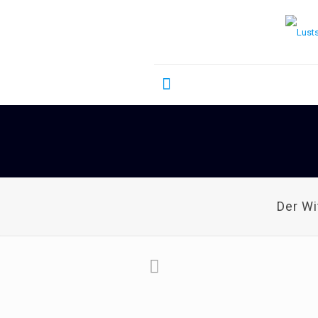
Der W