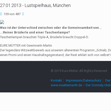
27.01.2013 - Lustspielhaus, München
159 von 487
Was ist der Unterschied zwischen oder die Gemeinsamkeit von...
...Reiner Brüderle und einer Taschenlampe?
Taschenlampen brauchen Triple-A, Brüderle braucht Doppel-D.
EURE MÜTTER mit GewinnerIn Martin
Der legendäre Witzwettbewerb aus unserem allerersten Programm „Schieb, Du Sau
einen Promi und einen Haushaltsgegenstand, der Rest erklärt sich von selbst! 
© 2019 Eure Mütter. All Rights Reserved.
Kontakt
Impressum/Datenschutz
Der 
www.muetternacht.de – Der Comedy-Club