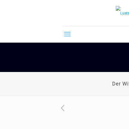
Der W