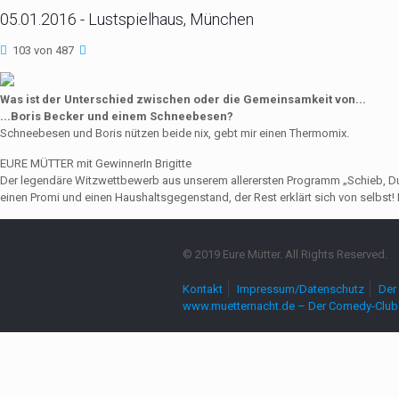
05.01.2016 - Lustspielhaus, München
103 von 487
Was ist der Unterschied zwischen oder die Gemeinsamkeit von...
...Boris Becker und einem Schneebesen?
Schneebesen und Boris nützen beide nix, gebt mir einen Thermomix.
EURE MÜTTER mit GewinnerIn Brigitte
Der legendäre Witzwettbewerb aus unserem allerersten Programm „Schieb, Du Sau
einen Promi und einen Haushaltsgegenstand, der Rest erklärt sich von selbst! 
© 2019 Eure Mütter. All Rights Reserved.
Kontakt
Impressum/Datenschutz
Der 
www.muetternacht.de – Der Comedy-Club