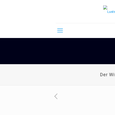
Der W