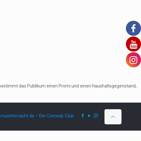
ruf bestimmt das Publikum einen Promi und einen Haushaltsgegenstand,
muetternacht.de – Der Comedy-Club