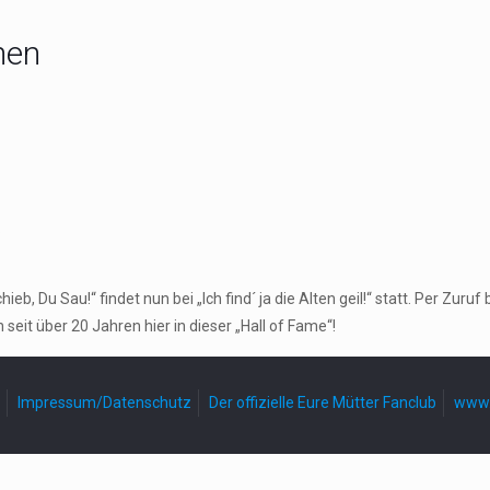
hen
.
, Du Sau!“ findet nun bei „Ich find´ ja die Alten geil!“ statt. Per Zu
seit über 20 Jahren hier in dieser „Hall of Fame“!
Impressum/Datenschutz
Der offizielle Eure Mütter Fanclub
www.