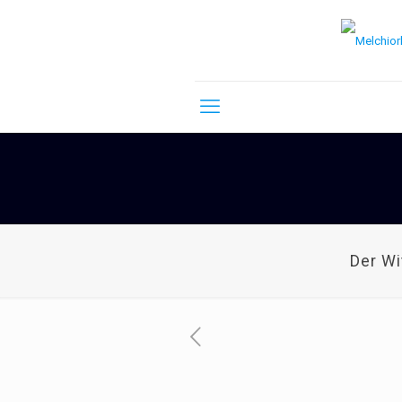
Der W