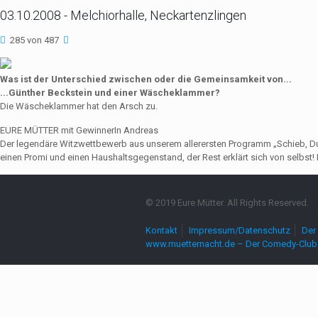
03.10.2008 - Melchiorhalle, Neckartenzlingen
285 von 487
Was ist der Unterschied zwischen oder die Gemeinsamkeit von...
...Günther Beckstein und einer Wäscheklammer?
Die Wäscheklammer hat den Arsch zu.
EURE MÜTTER mit GewinnerIn Andreas
Der legendäre Witzwettbewerb aus unserem allerersten Programm „Schieb, Du Sau
einen Promi und einen Haushaltsgegenstand, der Rest erklärt sich von selbst! 
© 2019 Eure Mütter. All Rights Reserved.
Kontakt
Impressum/Datenschutz
Der 
www.muetternacht.de – Der Comedy-Club