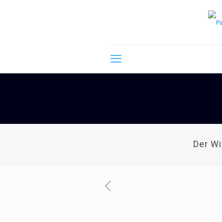
Der W