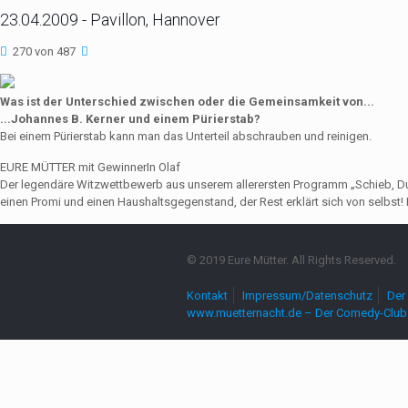
23.04.2009 - Pavillon, Hannover
270 von 487
Was ist der Unterschied zwischen oder die Gemeinsamkeit von...
...Johannes B. Kerner und einem Pürierstab?
Bei einem Pürierstab kann man das Unterteil abschrauben und reinigen.
EURE MÜTTER mit GewinnerIn Olaf
Der legendäre Witzwettbewerb aus unserem allerersten Programm „Schieb, Du Sau
einen Promi und einen Haushaltsgegenstand, der Rest erklärt sich von selbst! 
© 2019 Eure Mütter. All Rights Reserved.
Kontakt
Impressum/Datenschutz
Der 
www.muetternacht.de – Der Comedy-Club