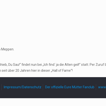
h Meppen.
, Du Sau!“ findet nun bei „Ich find´ ja die Alten geil!“ statt. Per Zu
seit über 20 Jahren hier in dieser „Hall of Fame“!
Impressum/Datenschutz
Der offizielle Eure Mütter Fanclub
www.