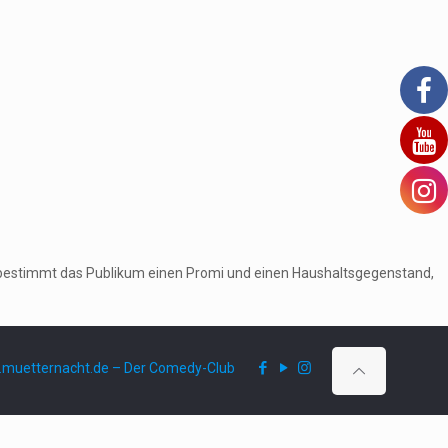
ruf bestimmt das Publikum einen Promi und einen Haushaltsgegenstand,
muetternacht.de – Der Comedy-Club