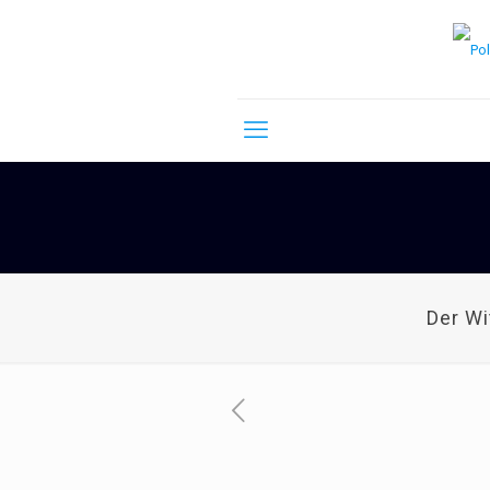
Der W