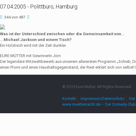
07.04.2005 - Polittbüro, Hamburg
344 von 487
Was ist der Unterschied zwischen oder die Gemeinsamkeit von...
...Michael Jackson und einem Tisch?
Ein Holztisch wird mit der Zeit dunkler.
EURE MÜTTER mit GewinnerIn Jörn
Der legendäre Witzwettbewerb aus unserem allerersten Programm „Schieb, Du Sau
einen Promi und einen Haushaltsgegenstand, der Rest erklärt sich von selbst! 
© 2019 Eure Mütter. All Rights Reserved.
Kontakt
Impressum/Datenschutz
Der 
www.muetternacht.de – Der Comedy-Club