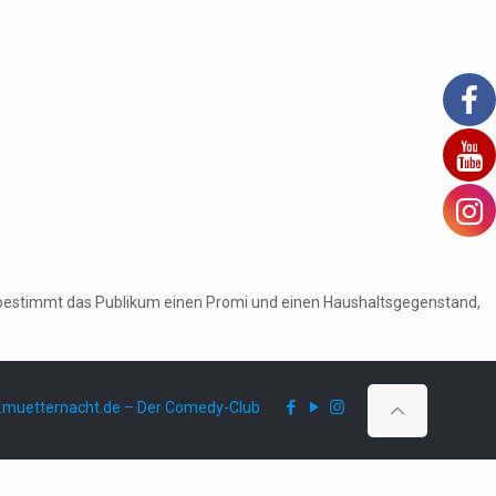
ruf bestimmt das Publikum einen Promi und einen Haushaltsgegenstand,
muetternacht.de – Der Comedy-Club