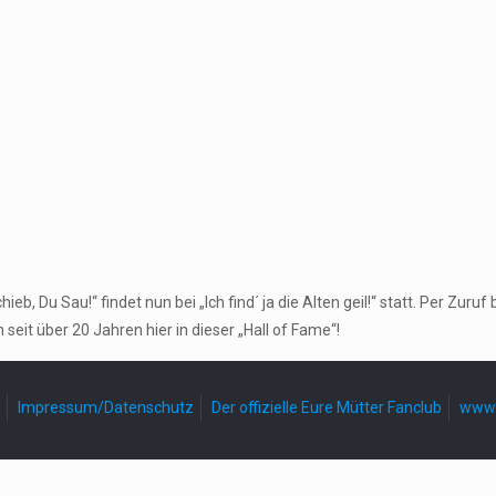
, Du Sau!“ findet nun bei „Ich find´ ja die Alten geil!“ statt. Per Zu
seit über 20 Jahren hier in dieser „Hall of Fame“!
Impressum/Datenschutz
Der offizielle Eure Mütter Fanclub
www.