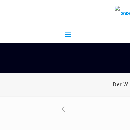
Der W