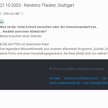
21.10.2003 - Renitenz-Theater, Stuttgart
399 von 487
Was ist der Unterschied zwischen oder die Gemeinsamkeit von...
...Naddel und einer Klobürste?
Beide brauchen einen Ständer.
EURE MÜTTER mit GewinnerIn Peter
Der legendäre Witzwettbewerb aus unserem allerersten Programm „Schieb, Du Sau
einen Promi und einen Haushaltsgegenstand, der Rest erklärt sich von selbst! 
© 2019 Eure Mütter. All Rights Reserved.
Kontakt
Impressum/Datenschutz
Der 
www.muetternacht.de – Der Comedy-Club