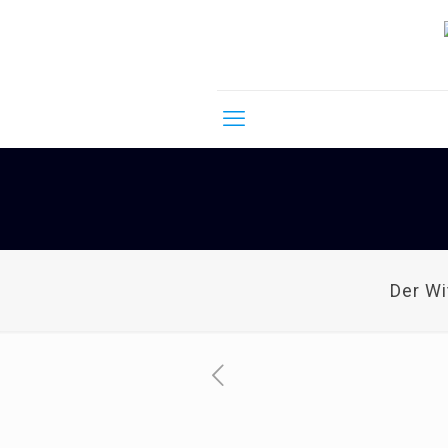
Der W