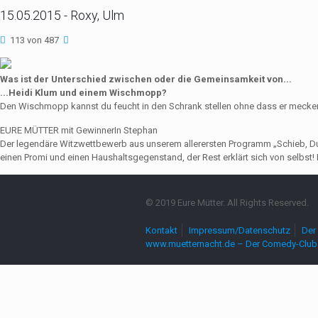
15.05.2015 - Roxy, Ulm
113 von 487
Was ist der Unterschied zwischen oder die Gemeinsamkeit von...
...Heidi Klum und einem Wischmopp?
Den Wischmopp kannst du feucht in den Schrank stellen ohne dass er mecker
EURE MÜTTER mit GewinnerIn Stephan
Der legendäre Witzwettbewerb aus unserem allerersten Programm „Schieb, Du Sau
einen Promi und einen Haushaltsgegenstand, der Rest erklärt sich von selbst! 
© 2019 Eure Mütter. All Rights Reserved.
Kontakt
Impressum/Datenschutz
Der 
www.muetternacht.de – Der Comedy-Club