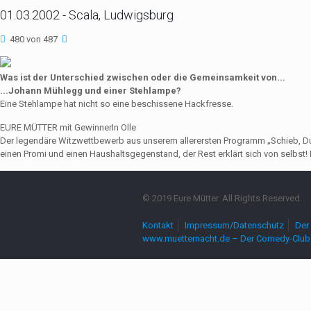
01.03.2002 - Scala, Ludwigsburg
480 von 487
Was ist der Unterschied zwischen oder die Gemeinsamkeit von...
...Johann Mühlegg und einer Stehlampe?
Eine Stehlampe hat nicht so eine beschissene Hackfresse.
EURE MÜTTER mit GewinnerIn Olle
Der legendäre Witzwettbewerb aus unserem allerersten Programm „Schieb, Du Sau
einen Promi und einen Haushaltsgegenstand, der Rest erklärt sich von selbst! 
© 2019 Eure Mütter. All Rights Reserved.
Kontakt
Impressum/Datenschutz
Der 
www.muetternacht.de – Der Comedy-Club