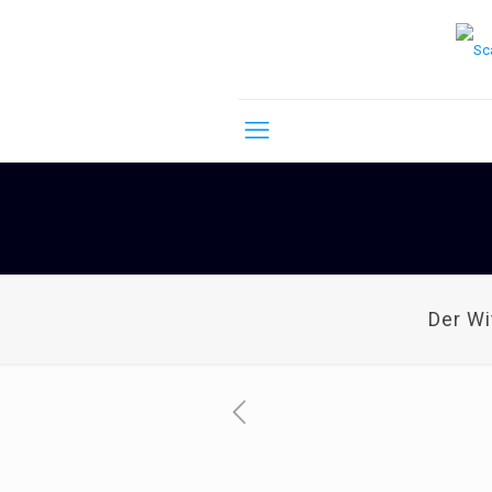
Der W