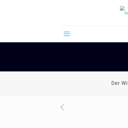
Der W