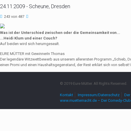
24.11.2009 - Scheune, Dresden
243 von 487
Was ist der Unterschied zwischen oder die Gemeinsamkeit von...
...Heidi Klum und einer Couch?
Auf beiden wird sich herumgesealt.
EURE MÜTTER mit GewinnerIn Thomas
Der legendäre Witzwettbewerb aus unserem allerersten Programm „Schieb, Du Sau
einen Promi und einen Haushaltsgegenstand, der Rest erklärt sich von selbst! 
© 2019 Eure Mütter. All Rights Reserved.
Kontakt
Impressum/Datenschutz
Der 
www.muetternacht.de – Der Comedy-Club