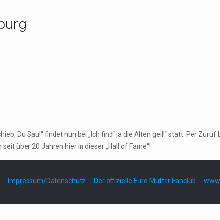
burg
, Du Sau!“ findet nun bei „Ich find´ ja die Alten geil!“ statt. Per Zu
seit über 20 Jahren hier in dieser „Hall of Fame“!
Impressum/Datenschutz
Der offizielle Eure Mütter Fanclub
www.