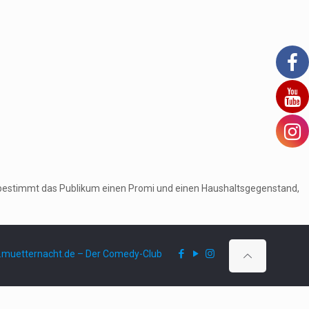
ruf bestimmt das Publikum einen Promi und einen Haushaltsgegenstand,
muetternacht.de – Der Comedy-Club