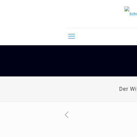
Der W