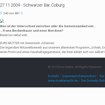
27.11.2009 - Schwarzer Bär, Coburg
240 von 487
Was ist der Unterschied zwischen oder die Gemeinsamkeit von...
...Franz Beckenbauer und einer Bierdose?
Beide tun rektal weh.
EURE MÜTTER mit GewinnerIn Johannes
Der legendäre Witzwettbewerb aus unserem allerersten Programm „Schieb, Du Sau
einen Promi und einen Haushaltsgegenstand, der Rest erklärt sich von selbst! 
© 2019 Eure Mütter. All Rights Reserved.
Kontakt
Impressum/Datenschutz
Der 
www.muetternacht.de – Der Comedy-Club