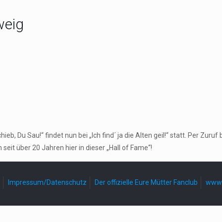
weig
, Du Sau!“ findet nun bei „Ich find´ ja die Alten geil!“ statt. Per Zu
seit über 20 Jahren hier in dieser „Hall of Fame“!
Impressum/Datenschutz
Der offizielle Eure Mütter Fanclub
www.