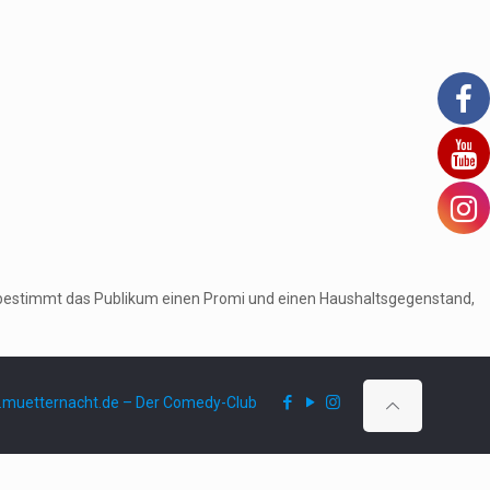
ruf bestimmt das Publikum einen Promi und einen Haushaltsgegenstand,
muetternacht.de – Der Comedy-Club