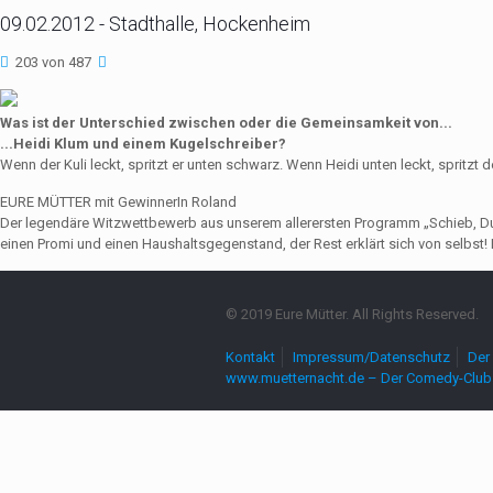
09.02.2012 - Stadthalle, Hockenheim
203 von 487
Was ist der Unterschied zwischen oder die Gemeinsamkeit von...
...Heidi Klum und einem Kugelschreiber?
Wenn der Kuli leckt, spritzt er unten schwarz. Wenn Heidi unten leckt, spritzt
EURE MÜTTER mit GewinnerIn Roland
Der legendäre Witzwettbewerb aus unserem allerersten Programm „Schieb, Du Sau
einen Promi und einen Haushaltsgegenstand, der Rest erklärt sich von selbst! 
© 2019 Eure Mütter. All Rights Reserved.
Kontakt
Impressum/Datenschutz
Der 
www.muetternacht.de – Der Comedy-Club