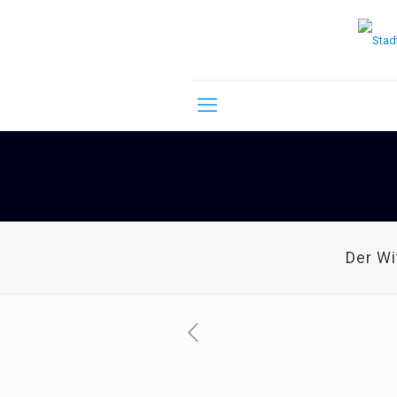
Der W