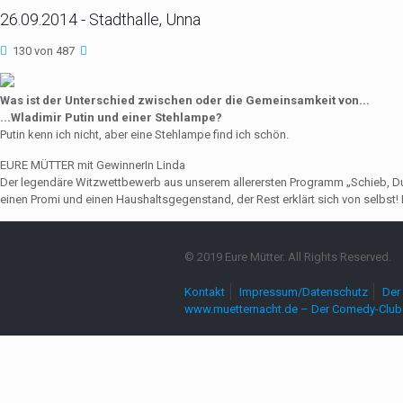
26.09.2014 - Stadthalle, Unna
130 von 487
Was ist der Unterschied zwischen oder die Gemeinsamkeit von...
...Wladimir Putin und einer Stehlampe?
Putin kenn ich nicht, aber eine Stehlampe find ich schön.
EURE MÜTTER mit GewinnerIn Linda
Der legendäre Witzwettbewerb aus unserem allerersten Programm „Schieb, Du Sau
einen Promi und einen Haushaltsgegenstand, der Rest erklärt sich von selbst! 
© 2019 Eure Mütter. All Rights Reserved.
Kontakt
Impressum/Datenschutz
Der 
www.muetternacht.de – Der Comedy-Club