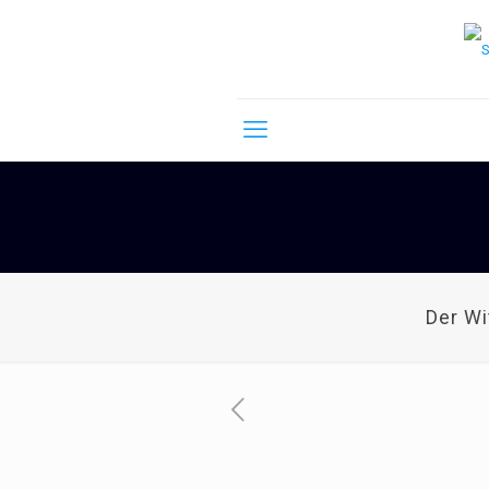
Der W