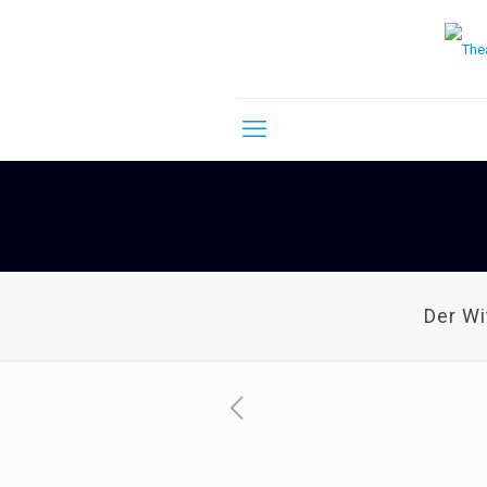
Der W