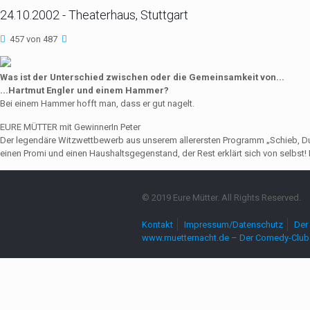
24.10.2002 - Theaterhaus, Stuttgart
457 von 487
Was ist der Unterschied zwischen oder die Gemeinsamkeit von...
...Hartmut Engler und einem Hammer?
Bei einem Hammer hofft man, dass er gut nagelt.
EURE MÜTTER mit GewinnerIn Peter
Der legendäre Witzwettbewerb aus unserem allerersten Programm „Schieb, Du Sau
einen Promi und einen Haushaltsgegenstand, der Rest erklärt sich von selbst! 
© 2019 Eure Mütter. All Rights Reserved.
Kontakt
Impressum/Datenschutz
Der 
www.muetternacht.de – Der Comedy-Club