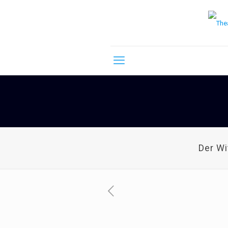
Der W