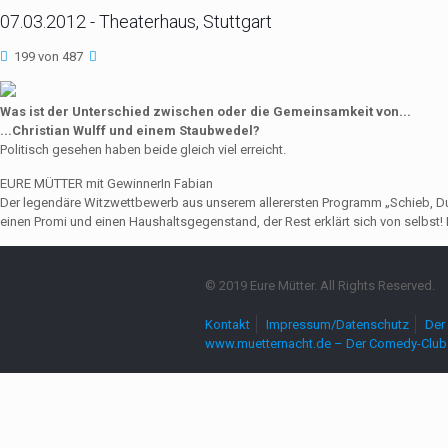
07.03.2012 - Theaterhaus, Stuttgart
199 von 487
Was ist der Unterschied zwischen oder die Gemeinsamkeit von...
...Christian Wulff und einem Staubwedel?
Politisch gesehen haben beide gleich viel erreicht.
EURE MÜTTER mit GewinnerIn Fabian
Der legendäre Witzwettbewerb aus unserem allerersten Programm „Schieb, Du Sau
einen Promi und einen Haushaltsgegenstand, der Rest erklärt sich von selbst! 
© 2019 Eure Mütter. All Rights Reserved.
Kontakt
Impressum/Datenschutz
Der 
www.muetternacht.de – Der Comedy-Club