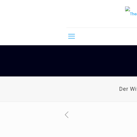
Der W