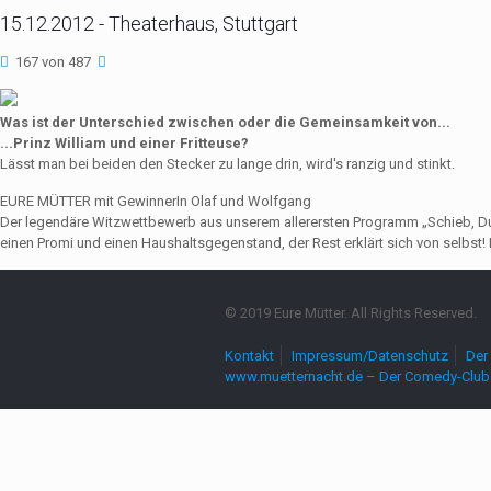
15.12.2012 - Theaterhaus, Stuttgart
167 von 487
Was ist der Unterschied zwischen oder die Gemeinsamkeit von...
...Prinz William und einer Fritteuse?
Lässt man bei beiden den Stecker zu lange drin, wird's ranzig und stinkt.
EURE MÜTTER mit GewinnerIn Olaf und Wolfgang
Der legendäre Witzwettbewerb aus unserem allerersten Programm „Schieb, Du Sau
einen Promi und einen Haushaltsgegenstand, der Rest erklärt sich von selbst! 
© 2019 Eure Mütter. All Rights Reserved.
Kontakt
Impressum/Datenschutz
Der 
www.muetternacht.de – Der Comedy-Club