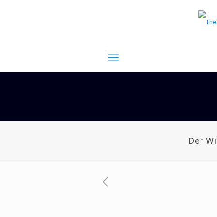
Der W