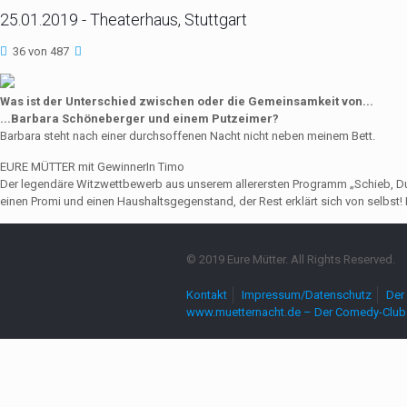
25.01.2019 - Theaterhaus, Stuttgart
36 von 487
Was ist der Unterschied zwischen oder die Gemeinsamkeit von...
...Barbara Schöneberger und einem Putzeimer?
Barbara steht nach einer durchsoffenen Nacht nicht neben meinem Bett.
EURE MÜTTER mit GewinnerIn Timo
Der legendäre Witzwettbewerb aus unserem allerersten Programm „Schieb, Du Sau
einen Promi und einen Haushaltsgegenstand, der Rest erklärt sich von selbst! 
© 2019 Eure Mütter. All Rights Reserved.
Kontakt
Impressum/Datenschutz
Der 
www.muetternacht.de – Der Comedy-Club