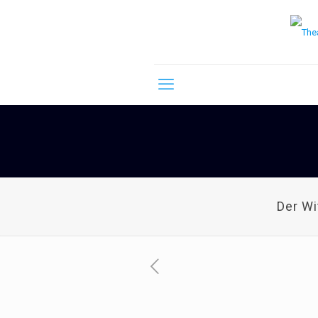
Der W