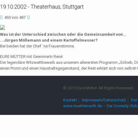
19.10.2002 - Theaterhaus, Stuttgart
460 von 487
Was ist der Unterschied zwischen oder die Gemeinsamkeit von...
...Jürgen Möllemann und einem Kartoffelmesser?
Bei beiden hat der Chef ´ne Frauenstimme.
EURE MÜTTER mit GewinnerIn René
Der legendäre Witzwettbewerb aus unserem allerersten Programm „Schieb, Du Sau
einen Promi und einen Haushaltsgegenstand, der Rest erklärt sich von selbst! 
© 2019 Eure Mütter. All Rights Reserved.
Kontakt
Impressum/Datenschutz
Der 
www.muetternacht.de – Der Comedy-Club