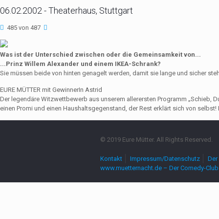
06.02.2002 - Theaterhaus, Stuttgart
485 von 487
Was ist der Unterschied zwischen oder die Gemeinsamkeit von...
...Prinz Willem Alexander und einem IKEA-Schrank?
Sie müssen beide von hinten genagelt werden, damit sie lange und sicher ste
EURE MÜTTER mit GewinnerIn Astrid
Der legendäre Witzwettbewerb aus unserem allerersten Programm „Schieb, Du Sau
einen Promi und einen Haushaltsgegenstand, der Rest erklärt sich von selbst! 
© 2019 Eure Mütter. All Rights Reserved.
Kontakt
Impressum/Datenschutz
Der 
www.muetternacht.de – Der Comedy-Club