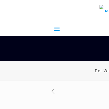
Der W