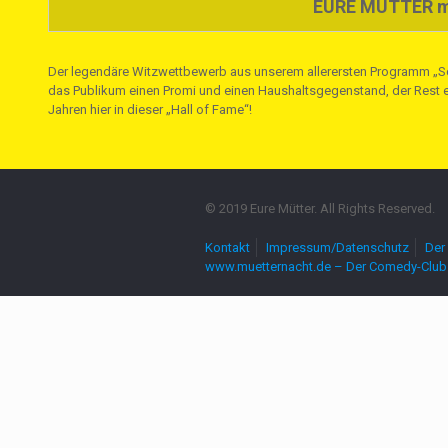
EURE MÜTTER mi
Der legendäre Witzwettbewerb aus unserem allerersten Programm „Schieb
das Publikum einen Promi und einen Haushaltsgegenstand, der Rest er
Jahren hier in dieser „Hall of Fame“!
© 2019 Eure Mütter. All Rights Reserved.
Kontakt
Impressum/Datenschutz
Der 
www.muetternacht.de – Der Comedy-Club