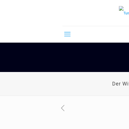
Der W