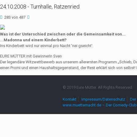
24.10.2008 - Turnhalle, Ratzenried
283 von 487
Was ist der Unterschied zwischen oder die Gemeinsamkeit von...
...Madonna und einem Kinderbett?
Ins Kinderbett wird nur einmal pro Nacht 'nei gseicht'.
EURE MÜTTER mit GewinnerIn Sven
Der legendäre Witzwettbewerb aus unserem allerersten Programm „Schieb, Du Sau
einen Promi und einen Haushaltsgegenstand, der Rest erklärt sich von selbst! 
© 2019 Eure Mütter. All Rights Reserved.
Kontakt
Impressum/Datenschutz
Der 
www.muetternacht.de – Der Comedy-Club