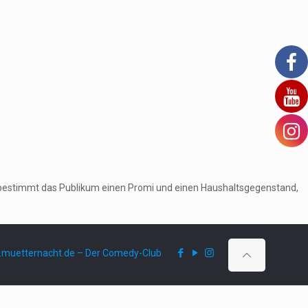
ruf bestimmt das Publikum einen Promi und einen Haushaltsgegenstand,
muetternacht.de – Der Comedy-Club