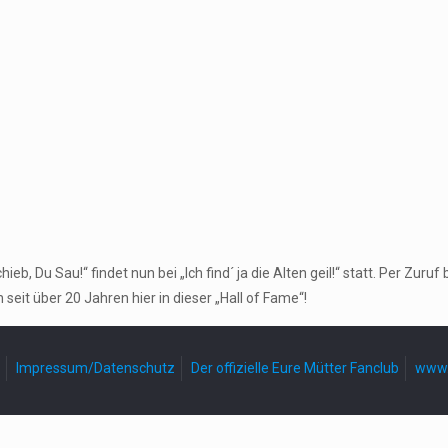
, Du Sau!“ findet nun bei „Ich find´ ja die Alten geil!“ statt. Per Zu
seit über 20 Jahren hier in dieser „Hall of Fame“!
Impressum/Datenschutz
Der offizielle Eure Mütter Fanclub
www.