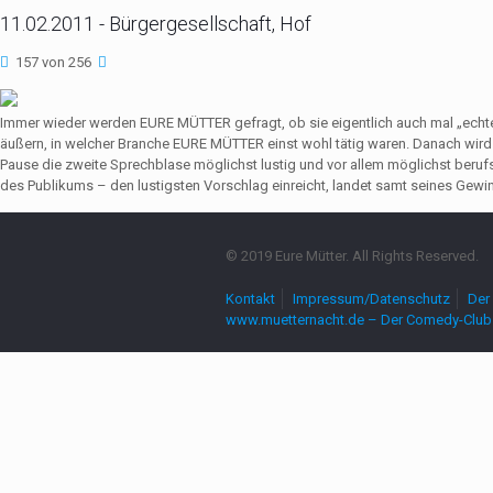
11.02.2011 - Bürgergesellschaft, Hof
157 von 256
Immer wieder werden EURE MÜTTER gefragt, ob sie eigentlich auch mal „echte
äußern, in welcher Branche EURE MÜTTER einst wohl tätig waren. Danach wir
Pause die zweite Sprechblase möglichst lustig und vor allem möglichst beruf
des Publikums – den lustigsten Vorschlag einreicht, landet samt seines Gewin
© 2019 Eure Mütter. All Rights Reserved.
Kontakt
Impressum/Datenschutz
Der 
www.muetternacht.de – Der Comedy-Club