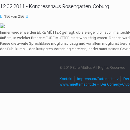
12.02.2011 - Kongresshaus Rosengarten, Coburg
156 von 256
Immer wieder werden EURE MÜTTER gefragt, ob sie eigentlich auch mal „echte
äußern, in welcher Branche EURE MÜTTER einst wohl tätig waren. Danach wir
Pause die zweite Sprechblase möglichst lustig und vor allem möglichst beruf
des Publikums – den lustigsten Vorschlag einreicht, landet samt seines Gewin
© 2019 Eure Mütter. All Rights Reserved.
Kontakt
Impressum/Datenschutz
Der 
www.muetternacht.de – Der Comedy-Club