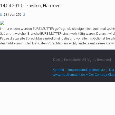
14.04.2010 - Pavillon, Hannover
231 von 256
Immer wieder werden EURE MÜTTER gefragt, ob sie eigentlich auch mal „echte
äußern, in welcher Branche EURE MÜTTER einst wohl tätig waren. Danach wir
Pause die zweite Sprechblase möglichst lustig und vor allem möglichst beruf
des Publikums – den lustigsten Vorschlag einreicht, landet samt seines Gewin
© 2019 Eure Mütter. All Rights Reserved.
Kontakt
Impressum/Datenschutz
Der 
www.muetternacht.de – Der Comedy-Club