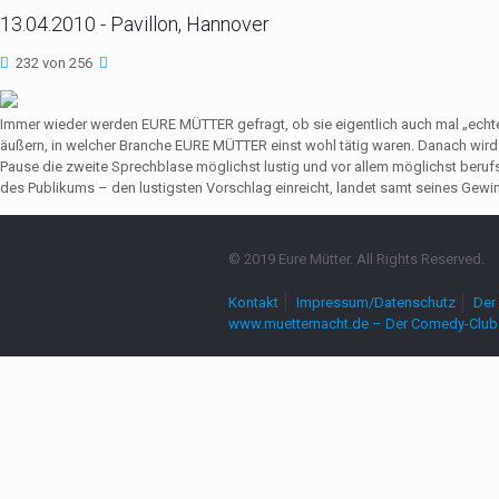
13.04.2010 - Pavillon, Hannover
232 von 256
Immer wieder werden EURE MÜTTER gefragt, ob sie eigentlich auch mal „echte
äußern, in welcher Branche EURE MÜTTER einst wohl tätig waren. Danach wir
Pause die zweite Sprechblase möglichst lustig und vor allem möglichst beruf
des Publikums – den lustigsten Vorschlag einreicht, landet samt seines Gewin
© 2019 Eure Mütter. All Rights Reserved.
Kontakt
Impressum/Datenschutz
Der 
www.muetternacht.de – Der Comedy-Club