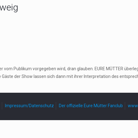
hweig
 der vom Publikum vorgegeben wird, dran glauben. EURE MÜTTER überle
e Gäste der Show lassen sich dann mit ihrer Interpretation des entspr
Impressum/Datenschutz
Der offizielle Eure Mütter Fanclub
www.