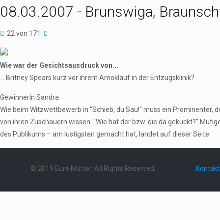
08.03.2007 - Brunswiga, Braunsc
22 von 171
Wie war der Gesichtsausdruck von...
... Britney Spears kurz vor ihrem Amoklauf in der Entzugsklinik?
GewinnerIn Sandra
Wie beim Witzwettbewerb in "Schieb, du Sau!" muss ein Prominenter,
von ihren Zuschauern wissen: "Wie hat der bzw. die da gekuckt?" Mutig
des Publikums – am lustigsten gemacht hat, landet auf dieser Seite.
© 2019 Eure Mütter. All Rights Reserved.
Kontakt