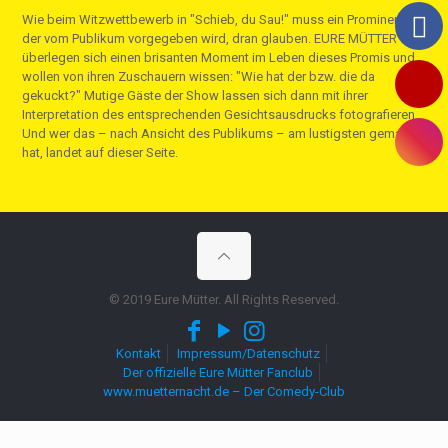
Wie beim Witzwettbewerb in "Schieb, du Sau!" muss ein Prominenter,
der vom Publikum vorgegeben wird, dran glauben. EURE MÜTTER
überlegen sich einen brisanten Moment im Leben dieses Promis und
wollen von ihren Zuschauern wissen: "Wie hat der bzw. die da
gekuckt?" Mutige Gäste der Show lassen sich dann mit ihrer
Interpretation des entsprechenden Gesichtsausdrucks fotografieren.
Und wer das – nach Ansicht des Publikums – am lustigsten gemacht
hat, landet auf dieser Seite.
© 2019 Eure Mütter. All Rights Reserved.
Kontakt
Impressum/Datenschutz
Der offizielle Eure Mütter Fanclub
www.muetternacht.de – Der Comedy-Club