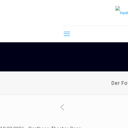
Der F