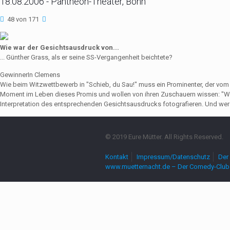
18.08.2006 - Pantheon-Theater, Bonn
48 von 171
Wie war der Gesichtsausdruck von...
... Günther Grass, als er seine SS-Vergangenheit beichtete?
GewinnerIn Clemens
Wie beim Witzwettbewerb in "Schieb, du Sau!" muss ein Prominenter, der vo
Moment im Leben dieses Promis und wollen von ihren Zuschauern wissen: "Wie
Interpretation des entsprechenden Gesichtsausdrucks fotografieren. Und wer 
© 2019 Eure Mütter. All Rights Reserved.
Kontakt
Impressum/Datenschutz
Der 
www.muetternacht.de – Der Comedy-Club