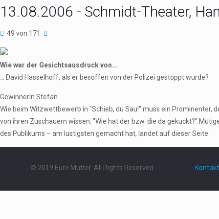
13.08.2006 - Schmidt-Theater, H
49 von 171
Wie war der Gesichtsausdruck von...
... David Hasselhoff, als er besoffen von der Polizei gestoppt wurde?
GewinnerIn Stefan
Wie beim Witzwettbewerb in "Schieb, du Sau!" muss ein Prominenter,
von ihren Zuschauern wissen: "Wie hat der bzw. die da gekuckt?" Mutig
des Publikums – am lustigsten gemacht hat, landet auf dieser Seite.
© 2019 Eure Mütter. All Rights Reserved.
Kontakt