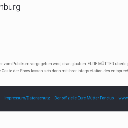
amburg
 der vom Publikum vorgegeben wird, dran glauben. EURE MÜTTER überle
e Gäste der Show lassen sich dann mit ihrer Interpretation des entspr
Impressum/Datenschutz
Der offizielle Eure Mütter Fanclub
www.