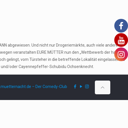
MANN abgewiesen. Und nicht nur Drogeriemärkte, auch viele andere
 Deswegen veranstalten EURE MÜTTER nun den „Wettbewerb der harten
 gelingt, vom Türsteher in die betreffende Lokalität eingelassen zu
nner und/oder Cayennepfeffer-Schubidu Ochsenknecht.
muetternacht.de – Der Comedy-Club