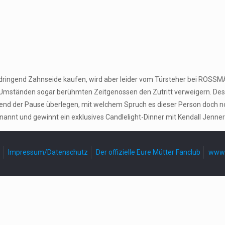
z dringend Zahnseide kaufen, wird aber leider vom Türsteher bei ROSS
nter Umständen sogar berühmten Zeitgenossen den Zutritt verweigern.
nd der Pause überlegen, mit welchem Spruch es dieser Person doch noch
ernannt und gewinnt ein exklusives Candlelight-Dinner mit Kendall Je
Impressum/Datenschutz
Der offizielle Eure Mütter Fanclub
www.